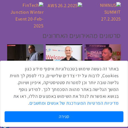
סרטונים מהאירועים האחרונים
1:43
2:33
4:00
כנס ערים חכמות
כנס מפעיל
כנס בריאות דיגיטלית
באתר זה נעשה שימוש בטכנולוגיות איסוף מידע כגון
Cookies, לרבות על ידי צדדים שלישיים, כדי לספק לך חווית
גלישה טובה יותר וכן למטרות סטטיסטיקה, איפיון ושיווק.
2:32
1:14
3:52
המשך הגלישה באתר מהווה הסכמתך לכך. למידע נוסף
כנס RPA
כנס בינת יערות הכרמל
כנס F5
בנושא ואפשרות לנהל את השימוש באמצעים הללו, ראו את
מדיניות הפרטיות המעודכנת של אנשים ומחשבים
.
שתפו ברשת
שתף בטוויטר
שתף בפייסבוק
שתף בלינקדאין
שתף בווטסאפ
שתף בטלגרם
סגירה